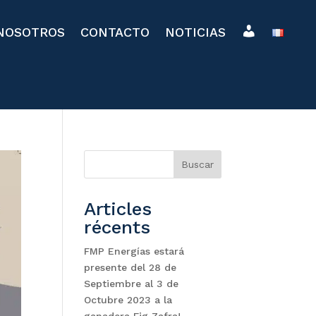
E
NOSOTROS
CONTACTO
NOTICIAS
S
P
A
C
E
C
L
I
E
N
T
Buscar
Articles
récents
FMP Energías estará
presente del 28 de
Septiembre al 3 de
Octubre 2023 a la